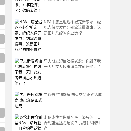
NBA｜詹皇迟迟不敲定新东家，经
纪人保罗发声：别拿流量说事，这
是正儿八经的商业选择
里夫斯发短信吐槽老詹：你毁了我
一天！女友传来消息才知道他走了
字母哥挥别雄鹿 热火交易正式达成
多伦多传奇谢幕NBA！洛瑞签一日
合约重返猛龙退役 7号战袍即将封
存