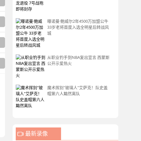
曝诺曼·鲍威尔2年4500万加盟公牛
33岁老将首度入选全明星后转战风
城
从职业钓手到NBA复出宣言 西蒙斯
公开示爱热火
魔术挥别"玻璃人"艾萨克！队史盖
帽第六人黯然离队
最新录像