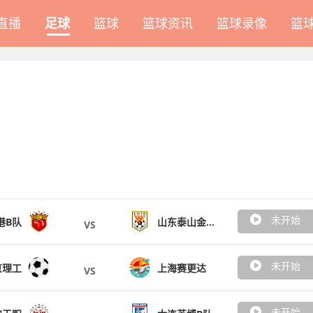
A直播
足球
篮球
篮球资讯
篮球录像
篮
未开始
港B队
山东泰山金钢山队
VS
未开始
京理工
上海赛更达
VS
未开始