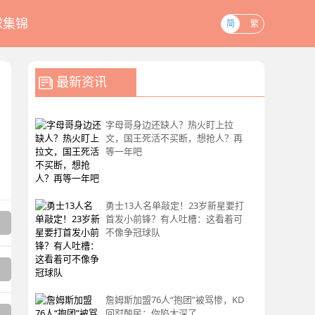
球集锦
简
繁
最新资讯
字母哥身边还缺人？热火盯上拉
文，国王死活不买断，想抢人？再
等一年吧
勇士13人名单敲定！23岁新星要打
首发小前锋？有人吐槽：这看着可
不像争冠球队
詹姆斯加盟76人“抱团”被骂惨，KD
回怼酸民：你陷太深了