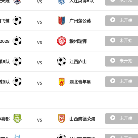
安天贶
大连英博B队
VS
未开始
门飞鹭
广州蒲公英
VS
未开始
2028
赣州瑞狮
VS
未开始
镇B队
江西庐山
VS
未开始
城B队
湖北青年星
VS
未开始
春喜都
山西崇德荣海
VS