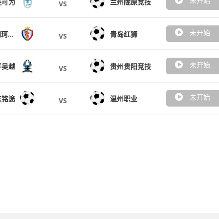
未开始
连可为
兰州陇原竞技
VS
未开始
南通海门珂缔缘
青岛红狮
VS
未开始
平吴越
贵州贵阳竞技
VS
未开始
东铭途
温州职业
VS