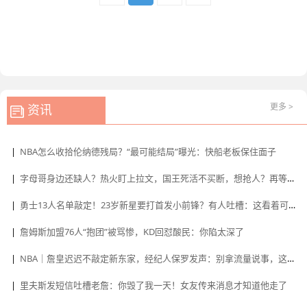
更多 >
资讯
|
NBA怎么收拾伦纳德残局？“最可能结局”曝光：快船老板保住面子
|
字母哥身边还缺人？热火盯上拉文，国王死活不买断，想抢人？再等一年吧
|
勇士13人名单敲定！23岁新星要打首发小前锋？有人吐槽：这看着可不像争冠球队
|
詹姆斯加盟76人“抱团”被骂惨，KD回怼酸民：你陷太深了
|
NBA｜詹皇迟迟不敲定新东家，经纪人保罗发声：别拿流量说事，这是正儿八经的商业选择
|
里夫斯发短信吐槽老詹：你毁了我一天！女友传来消息才知道他走了