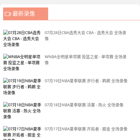
最新录像
07月28日CBA选秀大会 CBA - 选秀大会 全场录
像
WNBA全明星单项赛 投篮之星 - 单项赛 全场录
像
07月19日NBA夏季联赛 步行者 - 鹈鹕 全场录像
07月18日NBA夏季联赛 活塞 - 热火 全场录像
07月17日NBA夏季联赛 开拓者 - 掘金 全场录像