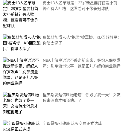
勇士13人名单敲定！23岁新星要打首发小前
锋？有人吐槽：这看着可不像争冠球队
詹姆斯加盟76人“抱团”被骂惨，KD回怼酸民：
你陷太深了
NBA｜詹皇迟迟不敲定新东家，经纪人保罗发
声：别拿流量说事，这是正儿八经的商业选择
里夫斯发短信吐槽老詹：你毁了我一天！女友
传来消息才知道他走了
字母哥挥别雄鹿 热火交易正式达成