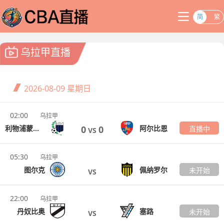
简
繁
乌拉甲直播
2026-08-09
星期日
02:00
乌拉甲
利物浦蒙特维多
阿尔比恩
0
0
直播中
VS
05:30
乌拉甲
图尔克
佩纳罗尔
未开始
VS
22:00
乌拉甲
丹奴比奥
塞路
未开始
VS