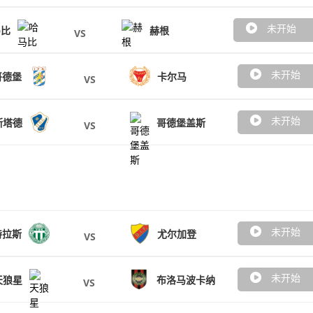
未开始
马比
赫根
VS
未开始
哥德堡
卡尔马
VS
未开始
斯塔德
哥德堡盖斯
VS
未开始
特拉斯
尤尔加登
VS
未开始
天狼星
布洛马波卡纳
VS