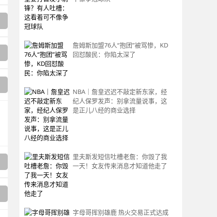
詹姆斯加盟76人“抱团”被骂惨，KD
回怼酸民：你陷太深了
NBA｜詹皇迟迟不敲定新东家，经
纪人保罗发声：别拿流量说事，这
是正儿八经的商业选择
里夫斯发短信吐槽老詹：你毁了我
一天！女友传来消息才知道他走了
字母哥挥别雄鹿 热火交易正式达成