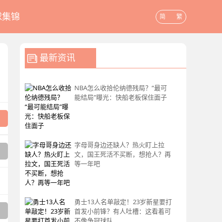
球集锦
简
繁
最新资讯
NBA怎么收拾伦纳德残局？“最可
能结局”曝光：快船老板保住面子
字母哥身边还缺人？热火盯上拉
文，国王死活不买断，想抢人？再
等一年吧
勇士13人名单敲定！23岁新星要打
首发小前锋？有人吐槽：这看着可
不像争冠球队