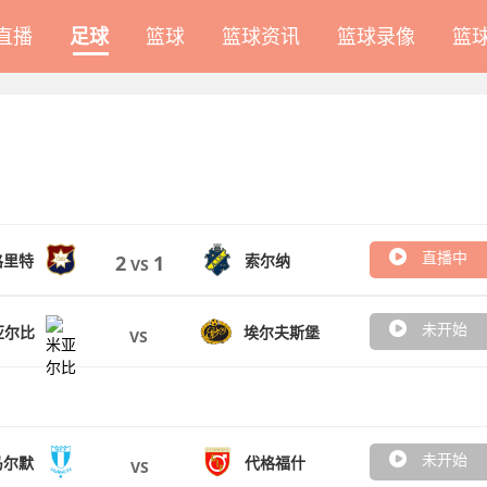
A直播
足球
篮球
篮球资讯
篮球录像
篮
直播中
格里特
索尔纳
2
1
VS
未开始
亚尔比
埃尔夫斯堡
VS
未开始
马尔默
代格福什
VS