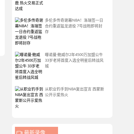
多伦多传奇谢幕NBA！洛瑞签一日
合约重返猛龙退役 7号战袍即将封
存
曝诺曼·鲍威尔2年4500万加盟公牛
33岁老将首度入选全明星后转战风
城
从职业钓手到NBA复出宣言 西蒙斯
公开示爱热火
最新录像