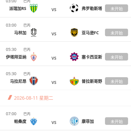
03:00
巴丙
派瑞加RS
弗罗勒斯塔
未开始
VS
03:00
巴丙
马林加
亚马逊FC
未开始
VS
05:30
巴丙
伊塔拜亚纳
塞卡西亚斯
未开始
VS
05:30
巴丙
马拉尼昂
普拉斯哥野
未开始
VS
2026-08-11
星期二
07:00
巴丙
帕桑度
康菲加
未开始
VS