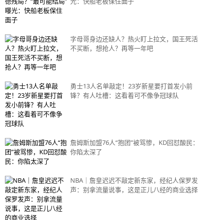
光：快船老板保住面子
字母哥身边还缺人？热火盯上拉文，国王死活
不买断，想抢人？再等一年吧
勇士13人名单敲定！23岁新星要打首发小前
锋？有人吐槽：这看着可不像争冠球队
詹姆斯加盟76人“抱团”被骂惨，KD回怼酸民：
你陷太深了
NBA｜詹皇迟迟不敲定新东家，经纪人保罗发
声：别拿流量说事，这是正儿八经的商业选择