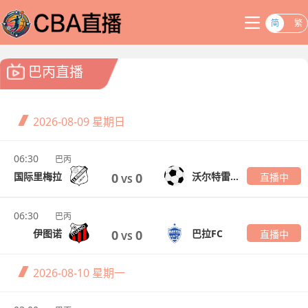
简
繁
巴丙直播
2026-08-09
星期日
06:30
巴丙
国际里梅拉
沃尔特雷东达
0
0
直播中
VS
06:30
巴丙
伊图诺
巴拉FC
0
0
直播中
VS
2026-08-10
星期一