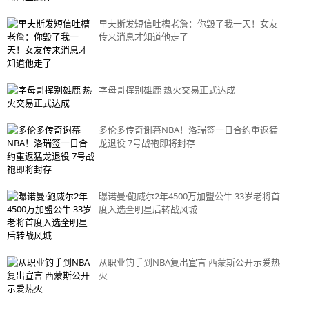
里夫斯发短信吐槽老詹：你毁了我一天！女友
传来消息才知道他走了
字母哥挥别雄鹿 热火交易正式达成
多伦多传奇谢幕NBA！洛瑞签一日合约重返猛
龙退役 7号战袍即将封存
曝诺曼·鲍威尔2年4500万加盟公牛 33岁老将首
度入选全明星后转战风城
从职业钓手到NBA复出宣言 西蒙斯公开示爱热
火