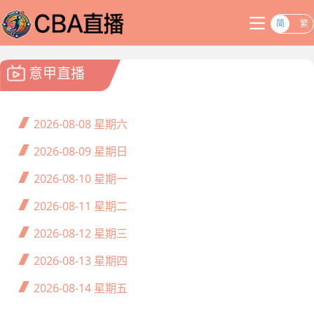
简
繁
意甲直播
2026-08-08
星期六
2026-08-09
星期日
2026-08-10
星期一
2026-08-11
星期二
2026-08-12
星期三
2026-08-13
星期四
2026-08-14
星期五