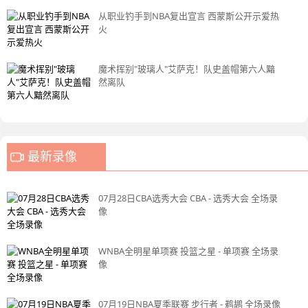
从职业钓手到NBA复出宣言 西蒙斯公开示爱热
火
魔术挥别"玻璃人"艾萨克！队史盖帽第六人黯
然离队
最新录像
07月28日CBA选秀大会 CBA - 选秀大会 全场录
像
WNBA全明星单项赛 投篮之星 - 单项赛 全场录
像
07月19日NBA夏季联赛 步行者 - 鹈鹕 全场录像