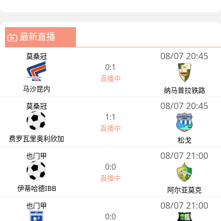
最新直播
08/07 20:45
莫桑冠
0:1
直播中
马沙昆内
纳马普拉铁路
08/07 20:45
莫桑冠
1:1
直播中
费罗瓦里奥利欣加
松戈
08/07 21:00
也门甲
0:0
直播中
伊蒂哈德IBB
阿尔亚莫克
08/07 21:00
也门甲
0:0