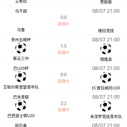
艾希拉
贾默斯
08/07 21:00
乌干超
0:0
直播中
马鲁
维拉竞技
08/07 21:00
贵州五峰杯
1:5
直播中
紫云三中
晴隆县
08/07 21:00
巴U20杯
0:0
直播中
艾帕尔斯登瑟青年队
EC普拉纳托U20
08/07 21:00
巴米青联
3:2
直播中
巴西波士顿U20
米涅罗竞技青年队
08/07 21:00
阿后备