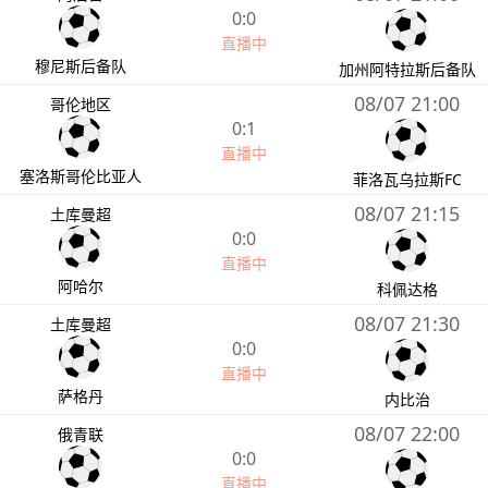
0:0
直播中
穆尼斯后备队
加州阿特拉斯后备队
08/07 21:00
哥伦地区
0:1
直播中
塞洛斯哥伦比亚人
菲洛瓦乌拉斯FC
08/07 21:15
土库曼超
0:0
直播中
阿哈尔
科佩达格
08/07 21:30
土库曼超
0:0
直播中
萨格丹
内比治
08/07 22:00
俄青联
0:0
直播中