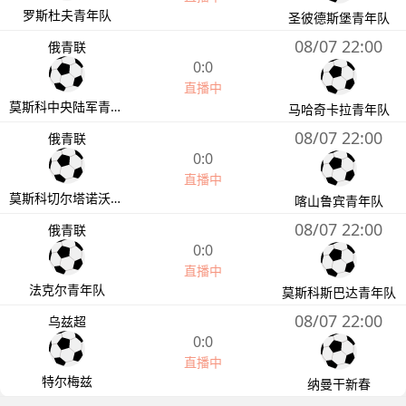
罗斯杜夫青年队
圣彼德斯堡青年队
08/07 22:00
俄青联
0:0
直播中
莫斯科中央陆军青年队
马哈奇卡拉青年队
08/07 22:00
俄青联
0:0
直播中
莫斯科切尔塔诺沃青年队
喀山鲁宾青年队
08/07 22:00
俄青联
0:0
直播中
法克尔青年队
莫斯科斯巴达青年队
08/07 22:00
乌兹超
0:0
直播中
特尔梅兹
纳曼干新春