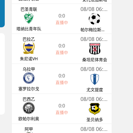
08/08 06:00
巴圣青联
0:0
直播中
塔纳比青年队
帕尔梅拉斯青年队
08/08 06:00
巴拉乙
0:0
直播中
朱尼诺VH
桑坦尼体育会
08/08 06:00
乌拉甲
0:0
直播中
塞罗拉尔戈
尤文提度
08/08 06:30
巴西乙
0:0
直播中
欧帕尔利奥
圣贝纳多
08/08 06:30
阿甲