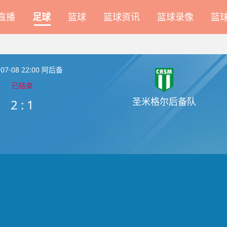
A直播
足球
篮球
篮球资讯
篮球录像
篮
-07-08 22:00 阿后备
已结束
圣米格尔后备队
2
:
1