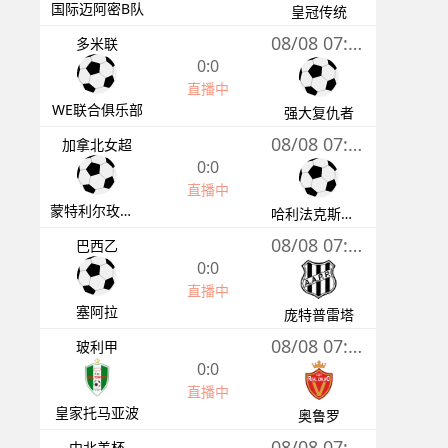
国际迈阿密B队
皇冠传统
08/08 07:00
多米联
0:0
直播中
WE联合俱乐部
强大复仇者
08/08 07:00
加拿北女超
0:0
直播中
蒙特利尔玫瑰女足
哈利法克斯女足
08/08 07:30
巴西乙
0:0
直播中
塞阿拉
庞特普雷塔
08/08 07:30
玻利甲
0:0
直播中
皇家托马亚波
奥鲁罗
08/08 07:30
中北美杯