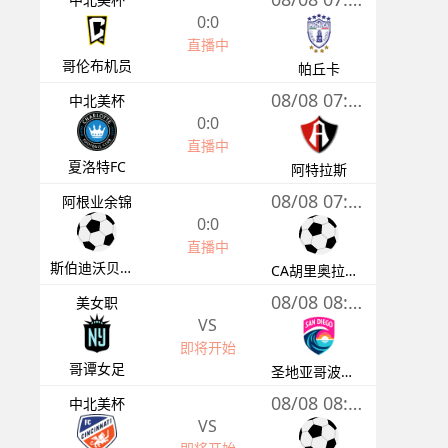
0:0
直播中
哥伦布机员
帕丘卡
08/08 07:30
中北美杯
0:0
直播中
夏洛特FC
阿特拉斯
08/08 07:45
阿根业余锦
0:0
直播中
斯伯迪沃贝尔格拉诺
CA胡里奥拉斐拉
08/08 08:00
美女职
VS
即将开始
哥谭女足
圣地亚哥波浪女足
08/08 08:00
中北美杯
VS