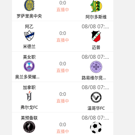
0:0
直播中
罗萨里奥中央
阿尔多斯维
08/08 07:00
阿乙
0:0
直播中
米德兰
迈普
08/08 07:00
美女职
0:0
直播中
奥兰多荣耀女足
路易维尔竞赛女足
08/08 07:00
加拿职
0:0
直播中
弗尔戈FC
温哥华FC
08/08 07:00
美预备联
0:0
直播中