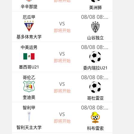
即将开始
辛辛那提
美洲狮
08/08 08:00
厄瓜甲
VS
即将开始
基多体育大学
山谷独立
08/08 08:00
中美运男
VS
即将开始
墨西哥U21
委内瑞拉U21
08/08 08:30
哥伦乙
VS
即将开始
奎迪奥
哥杜雷亚
08/08 08:30
智利甲
VS
即将开始
智利天主大学
科布雷索