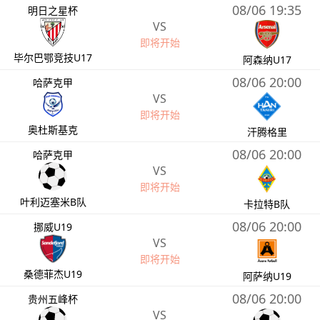
08/06 19:35
明日之星杯
VS
即将开始
毕尔巴鄂竞技U17
阿森纳U17
08/06 20:00
哈萨克甲
VS
即将开始
奥杜斯基克
汗腾格里
08/06 20:00
哈萨克甲
VS
即将开始
叶利迈塞米B队
卡拉特B队
08/06 20:00
挪威U19
VS
即将开始
桑德菲杰U19
阿萨纳U19
08/06 20:00
贵州五峰杯
VS