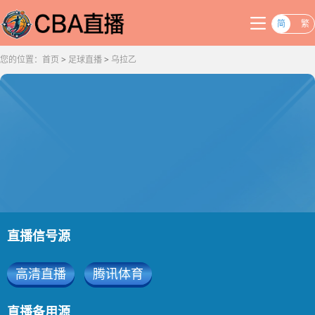
简
繁
您的位置：
首页
>
足球直播
>
乌拉乙
直播信号源
高清直播
腾讯体育
直播备用源