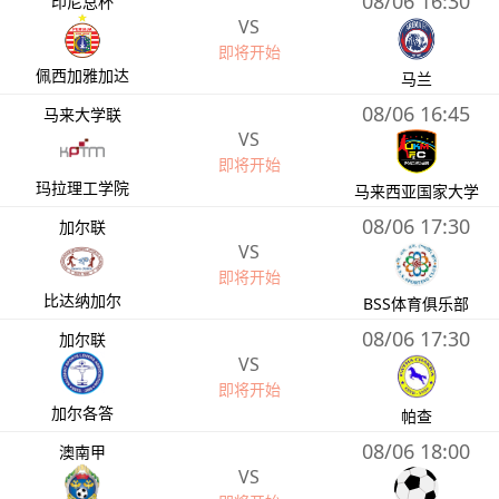
08/06 16:30
印尼总杯
VS
即将开始
佩西加雅加达
马兰
08/06 16:45
马来大学联
VS
即将开始
玛拉理工学院
马来西亚国家大学
08/06 17:30
加尔联
VS
即将开始
比达纳加尔
BSS体育俱乐部
08/06 17:30
加尔联
VS
即将开始
加尔各答
帕查
08/06 18:00
澳南甲
VS