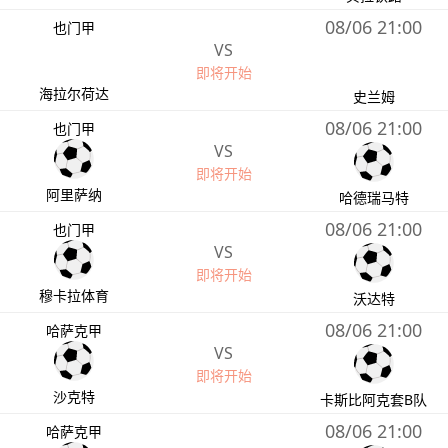
08/06 21:00
也门甲
VS
即将开始
海拉尔荷达
史兰姆
08/06 21:00
也门甲
VS
即将开始
阿里萨纳
哈德瑞马特
08/06 21:00
也门甲
VS
即将开始
穆卡拉体育
沃达特
08/06 21:00
哈萨克甲
VS
即将开始
沙克特
卡斯比阿克套B队
08/06 21:00
哈萨克甲