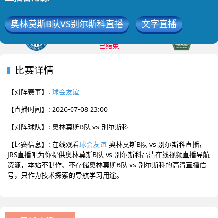
奥林莫斯B队VS别尔斯科直播
文字直播
2026-07-08 23:00 球会友谊
已结束
奥林莫斯B队
别尔斯科
0
:
1
比赛详情
【对阵赛事】:
球会友谊
【直播时间】: 2026-07-08 23:00
【对阵球队】: 奥林莫斯B队 vs 别尔斯科
【比赛信息】: 在线观看
球会友谊
-奥林莫斯B队 vs 别尔斯科直播，
JRS直播吧为你提供奥林莫斯B队 vs 别尔斯科高清在线视频直播导航
资源，本站不制作、不存储奥林莫斯B队 vs 别尔斯科的高清直播信
号，只作为技术探索的导航学习用途。