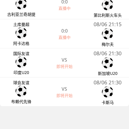
0:0
直播中
古利亚兰奇胡提
第比利斯火车头
08/06 21:15
土库曼超
0:0
直播中
阿卡达格
梅尔夫
08/06 21:30
国际友谊
VS
即将开始
印度U20
新加坡U20
08/06 21:30
球会友谊
VS
即将开始
布赖代先锋
卡斯马