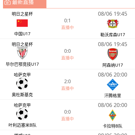
最新直播
08/06 19:45
明日之星杯
0:1
直播中
中国U17
勒沃库森U17
08/06 19:45
明日之星杯
0:0
直播中
毕尔巴鄂竞技U17
阿森纳U17
08/06 20:00
哈萨克甲
2:0
直播中
奥杜斯基克
汗腾格里
08/06 20:00
哈萨克甲
0:0
直播中
叶利迈塞米B队
卡拉特B队