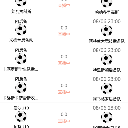
直播中
莱瓦贾科斯
帕纳多里高斯
08/06 23:00
阿后备
0:0
直播中
米德兰后备队
阿特兰大竞技后备队
08/06 23:00
阿后备
0:0
直播中
卡塞罗斯学生队后备队
特里斯顿后备队
08/06 23:00
阿后备
0:0
直播中
卡洛斯卡萨雷斯农业后备队
阿马格罗后备队
08/06 23:00
爱沙U19
0:0
直播中
帕努U19
JK诺姆卡卢U19