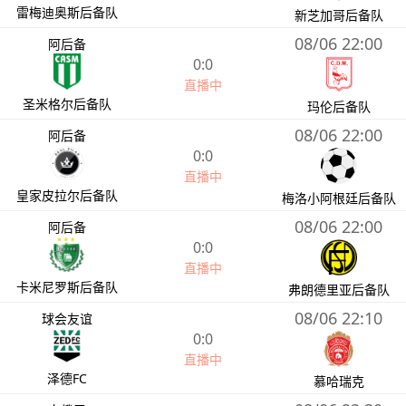
雷梅迪奥斯后备队
新芝加哥后备队
08/06 22:00
阿后备
0:0
直播中
圣米格尔后备队
玛伦后备队
08/06 22:00
阿后备
0:0
直播中
皇家皮拉尔后备队
梅洛小阿根廷后备队
08/06 22:00
阿后备
0:0
直播中
卡米尼罗斯后备队
弗朗德里亚后备队
08/06 22:10
球会友谊
0:0
直播中
泽德FC
慕哈瑞克