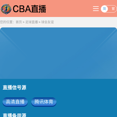
简
繁
您的位置：
首页
>
足球直播
>
球会友谊
直播信号源
高清直播
腾讯体育
直播备用源