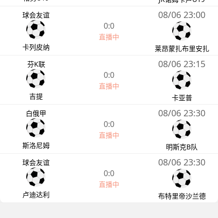
08/06 23:00
球会友谊
0:0
直播中
卡列皮纳
莱昂蒙扎布里安扎
08/06 23:15
芬K联
0:0
直播中
吉提
卡亚普
08/06 23:30
白俄甲
0:0
直播中
斯洛尼姆
明斯克B队
08/06 23:30
球会友谊
0:0
直播中
卢迪达利
布特里帝沙兰德