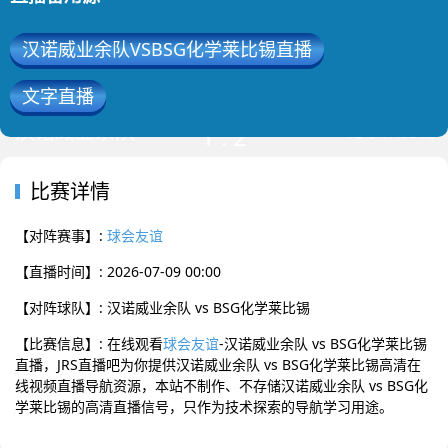
汉诺威业余队VSBSG化学莱比锡直播
2026-07-09 00:00 球会友谊
文字直播
已结束
汉诺威业余队
BSG化学莱比锡
1
:
2
比赛详情
【对阵赛事】:
球会友谊
【直播时间】: 2026-07-09 00:00
【对阵球队】: 汉诺威业余队 vs BSG化学莱比锡
【比赛信息】: 在线观看
球会友谊
-汉诺威业余队 vs BSG化学莱比锡
直播，JRS直播吧为你提供汉诺威业余队 vs BSG化学莱比锡高清在
线视频直播导航资源，本站不制作、不存储汉诺威业余队 vs BSG化
学莱比锡的高清直播信号，只作为技术探索的导航学习用途。