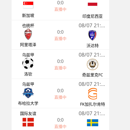
0:0
直播中
新加坡
印度尼西亚
08/07 21:00
也统杯
0:0
直播中
阿里塔泽
沃达特
08/07 21:00
乌兹甲
0:0
直播中
洛钦
奇兹里克FC
08/07 21:00
乌兹甲
0:0
直播中
布哈拉大学
FK加扎尔肯特
08/07 21:00
国际友谊
0:0
直播中