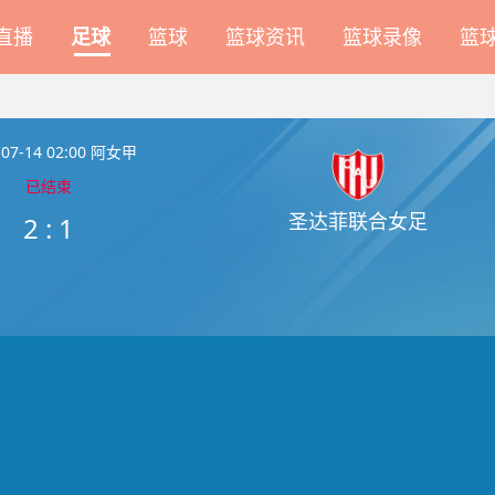
A直播
足球
篮球
篮球资讯
篮球录像
篮
-07-14 02:00 阿女甲
已结束
圣达菲联合女足
2
:
1