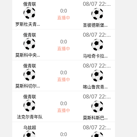
08/07 22:00
俄青联
0:0
直播中
罗斯杜夫青年队
圣彼德斯堡青年队
08/07 22:00
俄青联
0:0
直播中
莫斯科中央陆军青年队
马哈奇卡拉青年队
08/07 22:00
俄青联
0:0
直播中
莫斯科切尔塔诺沃青年队
喀山鲁宾青年队
08/07 22:00
俄青联
0:0
直播中
法克尔青年队
莫斯科斯巴达青年队
08/07 22:00
乌兹超
0:0