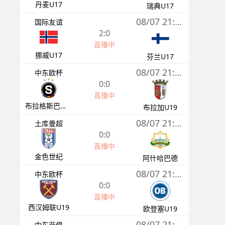
丹麦U17
瑞典U17
08/07 21:00
国际友谊
2:0
直播中
挪威U17
芬兰U17
08/07 21:00
中东欧杯
0:0
直播中
布拉格斯巴达U19
布拉加U19
08/07 21:00
土库曼超
0:0
直播中
金色世纪
阿什哈巴德
08/07 21:00
中东欧杯
0:0
直播中
西汉姆联U19
欧登塞U19
08/07 21:00
中东非俱