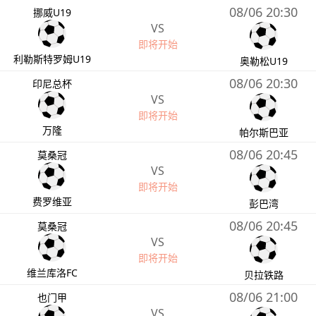
08/06 20:30
挪威U19
VS
即将开始
利勒斯特罗姆U19
奥勒松U19
08/06 20:30
印尼总杯
VS
即将开始
万隆
帕尔斯巴亚
08/06 20:45
莫桑冠
VS
即将开始
费罗维亚
彭巴湾
08/06 20:45
莫桑冠
VS
即将开始
维兰库洛FC
贝拉铁路
08/06 21:00
也门甲
VS