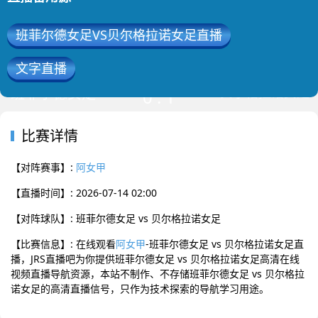
班菲尔德女足VS贝尔格拉诺女足直播
2026-07-14 02:00 阿女甲
文字直播
已结束
班菲尔德女足
贝尔格拉诺女足
0
:
1
比赛详情
【对阵赛事】:
阿女甲
【直播时间】: 2026-07-14 02:00
【对阵球队】: 班菲尔德女足 vs 贝尔格拉诺女足
【比赛信息】: 在线观看
阿女甲
-班菲尔德女足 vs 贝尔格拉诺女足直
播，JRS直播吧为你提供班菲尔德女足 vs 贝尔格拉诺女足高清在线
视频直播导航资源，本站不制作、不存储班菲尔德女足 vs 贝尔格拉
诺女足的高清直播信号，只作为技术探索的导航学习用途。