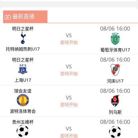
最新直播
08/06 16:00
明日之星杯
VS
即将开始
托特纳姆热刺U17
葡萄牙体育U17
08/06 16:00
明日之星杯
VS
即将开始
上海U17
河床U17
08/06 16:00
球会友谊
VS
即将开始
波特洛体育会
列乌斯
08/06 16:00
贵州五峰杯
VS
即将开始