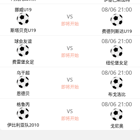
08/06 21:00
挪威U19
VS
即将开始
斯塔贝克U19
费德列斯达U19
08/06 21:00
球会友谊
VS
即将开始
费雷堡女足
纽伦堡女足
08/06 21:00
乌干超
VS
即将开始
恩德贝
布戈洛比
08/06 21:00
格鲁丙
VS
即将开始
伊比利亚队2010
戈尼奥