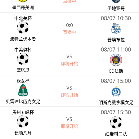
直播中
墨西哥美洲
圣地亚哥
08/07 10:30
中北美杯
0:0
直播中
波特兰伐木者
普埃布拉
08/07 11:00
中美俱杯
VS
即将开始
摩塔瓜
CD法斯
08/07 15:00
欧女杯
VS
即将开始
贝雷达比历克女足
明斯克戴拿模女足
08/07 15:30
贵州五峰杯
VS
即将开始
长顺八月
红岩村二队