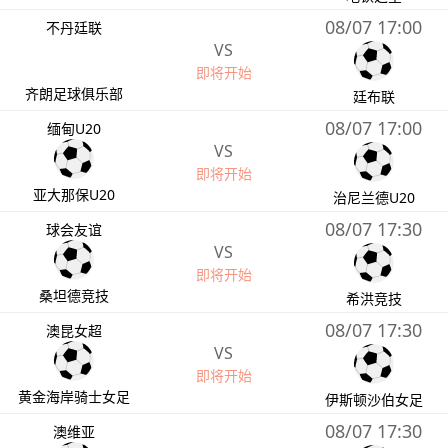
08/07 17:00
不丹廷联
VS
即将开始
齐朗足球俱乐部
廷布联
08/07 17:00
缅甸U20
VS
即将开始
亚大那保U20
治尼兰德U20
08/07 17:30
球会友谊
VS
即将开始
桑坦德竞技
希洪竞技
08/07 17:30
澳昆女超
VS
即将开始
黄金海岸骑士女足
伊斯顿沙伯女足
08/07 17:30
澳维亚