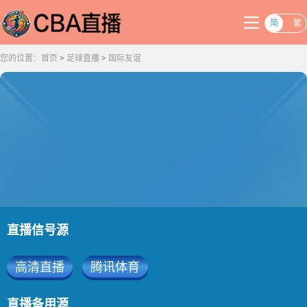
简
繁
您的位置：
首页
>
足球直播
>
国际友谊
直播信号源
高清直播
腾讯体育
直播备用源