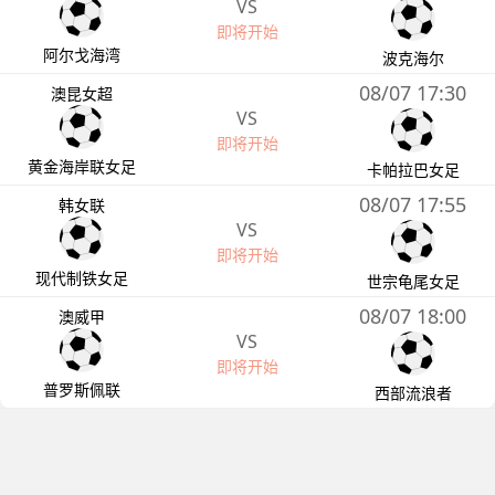
VS
即将开始
阿尔戈海湾
波克海尔
08/07 17:30
澳昆女超
VS
即将开始
黄金海岸联女足
卡帕拉巴女足
08/07 17:55
韩女联
VS
即将开始
现代制铁女足
世宗龟尾女足
08/07 18:00
澳威甲
VS
即将开始
普罗斯佩联
西部流浪者