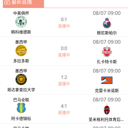
最新直播
08/07 09:00
中美俱杯
0:1
直播中
韩科维德斯
穆尼斯帕尔
08/07 09:00
墨西甲
0:0
直播中
多拉多斯
扎卡特卡斯
08/07 09:00
墨西甲
1:2
直播中
哥达拿查拉大学
克雷卡米诺斯
08/07 09:00
巴马全联
4:1
直播中
阿卡德锦标
圣米格利托体育后备队