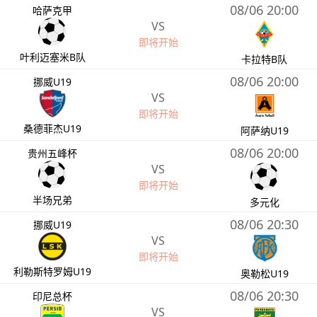
08/06 20:00
哈萨克甲
VS
即将开始
叶利迈塞米B队
卡拉特B队
08/06 20:00
挪威U19
VS
即将开始
桑德菲杰U19
阿萨纳U19
08/06 20:00
贵州五峰杯
VS
即将开始
半场兄弟
多元化
08/06 20:30
挪威U19
VS
即将开始
利勒斯特罗姆U19
奥勒松U19
08/06 20:30
印尼总杯
VS