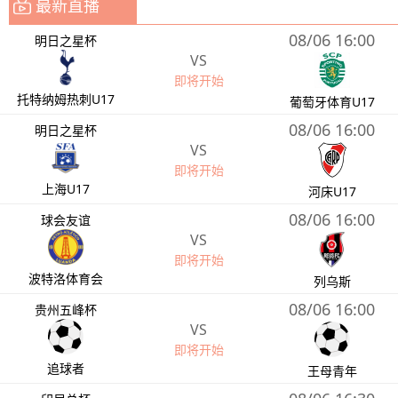
最新直播
08/06 16:00
明日之星杯
VS
即将开始
托特纳姆热刺U17
葡萄牙体育U17
08/06 16:00
明日之星杯
VS
即将开始
上海U17
河床U17
08/06 16:00
球会友谊
VS
即将开始
波特洛体育会
列乌斯
08/06 16:00
贵州五峰杯
VS
即将开始
追球者
王母青年