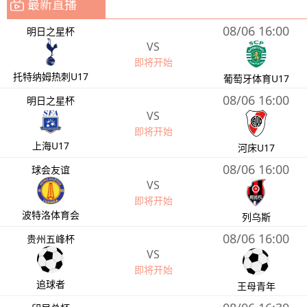
最新直播
08/06 16:00
明日之星杯
VS
即将开始
托特纳姆热刺U17
葡萄牙体育U17
08/06 16:00
明日之星杯
VS
即将开始
上海U17
河床U17
08/06 16:00
球会友谊
VS
即将开始
波特洛体育会
列乌斯
08/06 16:00
贵州五峰杯
VS
即将开始
追球者
王母青年