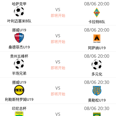
08/06 20:00
哈萨克甲
VS
即将开始
叶利迈塞米B队
卡拉特B队
08/06 20:00
挪威U19
VS
即将开始
桑德菲杰U19
阿萨纳U19
08/06 20:00
贵州五峰杯
VS
即将开始
半场兄弟
多元化
08/06 20:30
挪威U19
VS
即将开始
利勒斯特罗姆U19
奥勒松U19
08/06 20:30
印尼总杯
VS