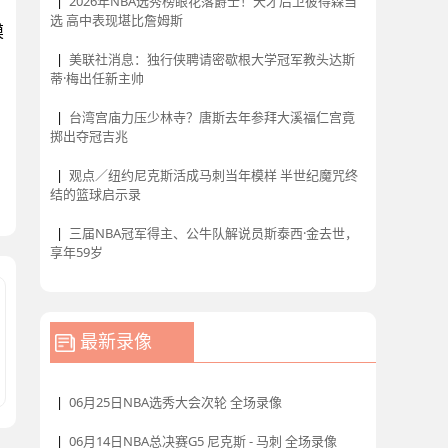
|
2026年NBA选秀榜眼花落爵士！天才后卫彼得森当
选 高中表现堪比詹姆斯
摸
|
美联社消息：独行侠聘请密歇根大学冠军教头达斯
蒂·梅出任新主帅
|
台湾宫庙力压少林寺？唐斯去年参拜大溪福仁宫竟
掷出夺冠吉兆
|
观点／纽约尼克斯活成马刺当年模样 半世纪魔咒终
结的篮球启示录
|
三届NBA冠军得主、公牛队解说员斯泰西·金去世，
享年59岁
最新录像
|
06月25日NBA选秀大会次轮 全场录像
|
06月14日NBA总决赛G5 尼克斯 - 马刺 全场录像