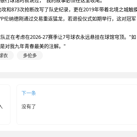
银行球馆时就说过，"我的故事必须在这里收尾。"
7次助攻和873次抢断改写了队史纪录，更在2019年带着北境之城触
VP伦纳德刚通过交易重返猛龙，若退役仪式如期举行，这对冠军
在考虑在2026-27赛季让7号球衣永远悬挂在球馆穹顶。"如
将是对我九年青春最美的注解。"
球衣
多伦多
下一条
入
没有了