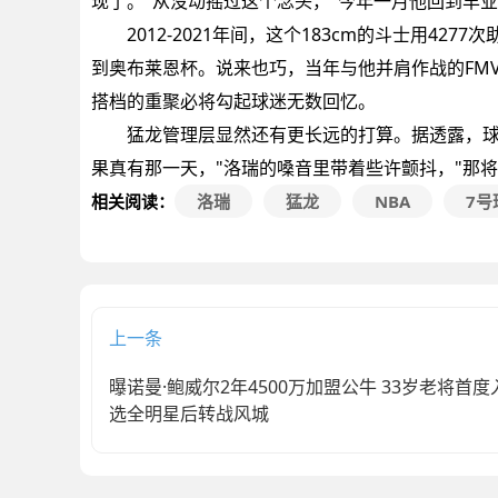
现了。"从没动摇过这个念头，"今年一月他回到丰业
2012-2021年间，这个183cm的斗士用427
到奥布莱恩杯。说来也巧，当年与他并肩作战的FM
搭档的重聚必将勾起球迷无数回忆。
猛龙管理层显然还有更长远的打算。据透露，球队正
果真有那一天，"洛瑞的嗓音里带着些许颤抖，"那
相关阅读：
洛瑞
猛龙
NBA
7号
上一条
曝诺曼·鲍威尔2年4500万加盟公牛 33岁老将首度
选全明星后转战风城