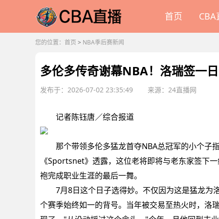
首页
CB
您的位置：
首页
>
NBA季后赛新闻
多伦多传奇谢幕NBA！洛瑞签一日
发布于：2026-07-02 23:35:49
来源：24直播网
记者陈钰唐／综合报道
那个带领多伦多猛龙首夺NBA总冠军的小个子指挥
《Sportsnet》透露，这位老将即将与老东家
袍完成职业生涯的最后一舞。
7月8日这个日子选得妙。不仅因为这是猛龙为洛瑞
个赛季始终如一的背号。当年被交易至热火时，洛瑞