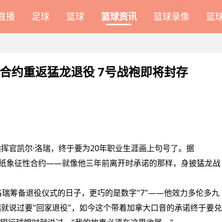
A直播
足球
篮球
篮球资讯
篮球录像
篮
合约重返猛龙退役 7号战袍即将封存
官凯尔·洛瑞，终于要为20年职业生涯画上句号了。据
签下一纸象征性合约——就像他三年前离开时承诺的那样，身披猛龙战
筹备退役仪式的日子，更巧的是数字"7"——他效力多伦多九
就说过要"回家退役"，如今这个带着加拿大口音的承诺终于要兑