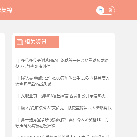
球集锦
简
繁
相关资讯
|
多伦多传奇谢幕NBA！洛瑞签一日合约重返猛龙退
役 7号战袍即将封存
|
曝诺曼·鲍威尔2年4500万加盟公牛 33岁老将首度入
选全明星后转战风城
|
从职业钓手到NBA复出宣言 西蒙斯公开示爱热火
|
魔术挥别"玻璃人"艾萨克！队史盖帽第六人黯然离队
|
勇士选秀室争吵视频疯传！真相令人啼笑皆非：为
等压哨交易被老板狂催