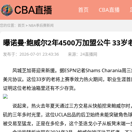
首页
CBA直播
您的位置：
首页
>
NBA季后赛新闻
曝诺曼·鲍威尔2年4500万加盟公牛 3
发布于：2026-07-01 23:43:36
来源：24直播网
风城芝加哥迎来新援。据ESPN记者Shams Charania周
美元协议。这位33岁的老将上赛季效力热火期间，职业生涯首度
证明这位老枪油箱里还有不少存货。
说起来，热火去年夏天通过三方交易从快船挖来鲍威尔时，
矶的三年多时光里，这位UCLA出品的后卫始终未能突破角色球
被交易至猛龙，正是在多伦多，这个圣迭戈小子从板凳末端一步