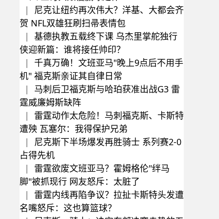
|
尼克让纽约再次伟大？洋基、大都会齐
贺 NFL双雄狂刷扫帚表情包
|
基德执教五载终下课 乌杰里掌舵独行
侠迎新篇：谁将接任帅印？
|
千真万确！文班亚马"晚上9点后不用手
机" 福克斯亲证其自律日常
|
马刺后卫福克斯与哈珀获准出战G3 雷
霆威廉姆斯缺阵
|
雷霆动作太危险！马刺福克斯、卡斯特
遭殃 瓦塞尔：我得保护兄弟
|
尼克斯下半场爆发再胜骑士 系列赛2-0
占得先机
|
雷霆欲废文班亚马？霍姆格伦"绊马
脚"被抓现行 网友怒斥：太脏了
|
雷霆内线再陷争议？拉扯卡斯特头发遭
名嘴怒斥：这也算篮球？