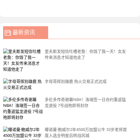
最新资讯
里夫斯发短信吐槽老詹：你毁了我一天！女友
传来消息才知道他走了
字母哥挥别雄鹿 热火交易正式达成
多伦多传奇谢幕NBA！洛瑞签一日合约重返猛
龙退役 7号战袍即将封存
曝诺曼·鲍威尔2年4500万加盟公牛 33岁老将首
度入选全明星后转战风城