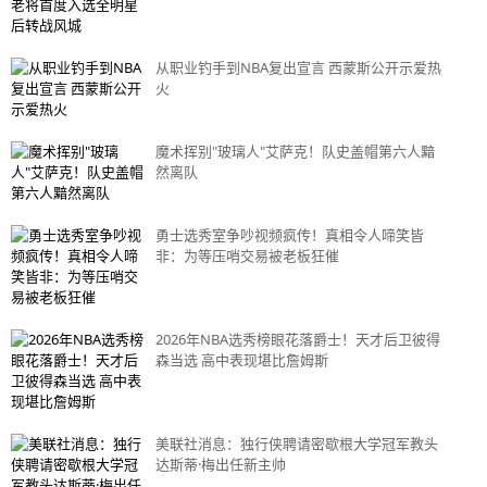
从职业钓手到NBA复出宣言 西蒙斯公开示爱热
火
魔术挥别"玻璃人"艾萨克！队史盖帽第六人黯
然离队
勇士选秀室争吵视频疯传！真相令人啼笑皆
非：为等压哨交易被老板狂催
2026年NBA选秀榜眼花落爵士！天才后卫彼得
森当选 高中表现堪比詹姆斯
美联社消息：独行侠聘请密歇根大学冠军教头
达斯蒂·梅出任新主帅