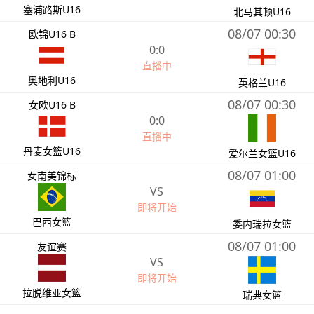
塞浦路斯U16
北马其顿U16
08/07 00:30
欧锦U16 B
0:0
直播中
奥地利U16
英格兰U16
08/07 00:30
女欧U16 B
0:0
直播中
丹麦女篮U16
爱尔兰女篮U16
08/07 01:00
女南美锦标
VS
即将开始
巴西女篮
委内瑞拉女篮
08/07 01:00
友谊赛
VS
即将开始
拉脱维亚女篮
瑞典女篮