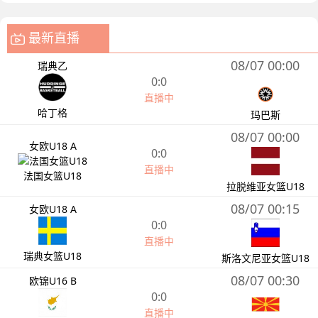
最新直播
08/07 00:00
瑞典乙
0:0
直播中
哈丁格
玛巴斯
08/07 00:00
女欧U18 A
0:0
直播中
法国女篮U18
拉脱维亚女篮U18
08/07 00:15
女欧U18 A
0:0
直播中
瑞典女篮U18
斯洛文尼亚女篮U18
08/07 00:30
欧锦U16 B
0:0
直播中