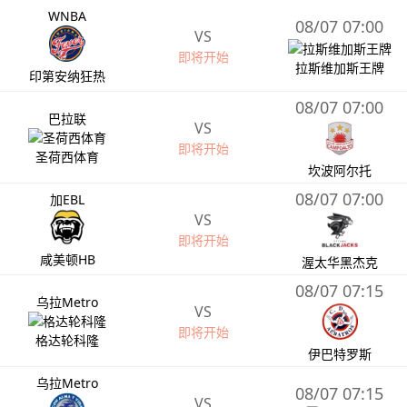
WNBA
08/07 07:00
VS
即将开始
拉斯维加斯王牌
印第安纳狂热
08/07 07:00
巴拉联
VS
即将开始
圣荷西体育
坎波阿尔托
08/07 07:00
加EBL
VS
即将开始
咸美顿HB
渥太华黑杰克
08/07 07:15
乌拉Metro
VS
即将开始
格达轮科隆
伊巴特罗斯
乌拉Metro
08/07 07:15
VS