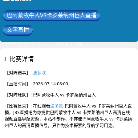
巴阿蒙牧牛人VS卡罗莱纳州巨人直播
2026-07-14 08:00 波多联
文字直播
已结束
卡罗莱纳州巨人
巴阿蒙牧牛人
101
:
78
比赛详情
【对阵赛事】:
波多联
【直播时间】: 2026-07-14 08:00
【对阵球队】: 巴阿蒙牧牛人 vs 卡罗莱纳州巨人
【比赛信息】: 在线观看
波多联
-巴阿蒙牧牛人 vs 卡罗莱纳州巨人直
播，JRS直播吧为你提供巴阿蒙牧牛人 vs 卡罗莱纳州巨人高清在线
视频直播导航资源，本站不制作、不存储巴阿蒙牧牛人 vs 卡罗莱纳
州巨人的高清直播信号，只作为技术探索的导航学习用途。