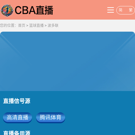
简
繁
您的位置：
首页
>
篮球直播
>
波多联
直播信号源
高清直播
腾讯体育
直播备用源