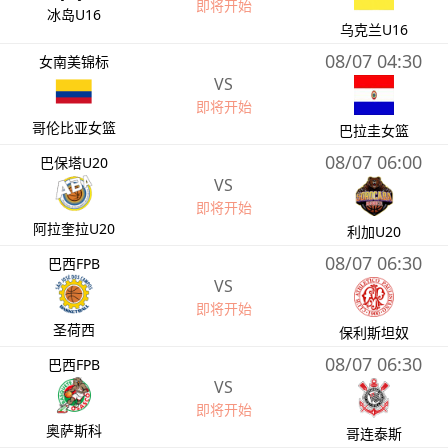
即将开始
冰岛U16
乌克兰U16
08/07 04:30
女南美锦标
VS
即将开始
哥伦比亚女篮
巴拉圭女篮
08/07 06:00
巴保塔U20
VS
即将开始
阿拉奎拉U20
利加U20
08/07 06:30
巴西FPB
VS
即将开始
圣荷西
保利斯坦奴
08/07 06:30
巴西FPB
VS
即将开始
奥萨斯科
哥连泰斯