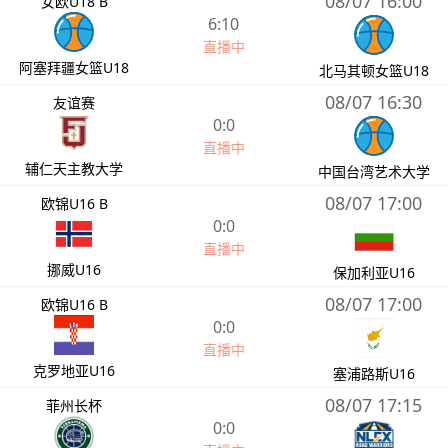
08/07 16:00
女欧U18 B
6:10
直播中
阿塞拜疆女篮U18
北马其顿女篮U18
08/07 16:30
友谊赛
0:0
直播中
辅仁天主教大学
中国台湾艺术大学
08/07 17:00
欧锦U16 B
0:0
直播中
挪威U16
保加利亚U16
08/07 17:00
欧锦U16 B
0:0
直播中
克罗地亚U16
塞浦路斯U16
08/07 17:15
菲州长杯
0:0