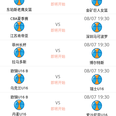
即将开始
东珀斯老鹰女篮
金矿巨人女篮
08/07 19:30
CBA夏季赛
VS
即将开始
江苏肯帝亚
深圳马可波罗
08/07 19:30
菲州长杯
VS
即将开始
拉马多斯
博尔特斯
08/07 19:30
欧锦U16 B
VS
即将开始
乌克兰U16
瑞士U16
08/07 19:30
欧锦U16 B
VS
即将开始
丹麦U16
爱沙尼亚U16