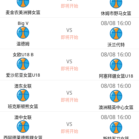
即将开始
麦金农美洲狮女篮
休姆市野马女篮
08/08 16:00
Big V
VS
即将开始
温德姆
沃兰代特
08/08 16:00
女欧U18 B
VS
即将开始
爱沙尼亚女篮U18
阿塞拜疆女篮U18
08/08 16:00
澳东女联
VS
即将开始
班克斯顿熊女篮
澳洲精英中心女篮
08/08 16:00
澳中女联
VS
即将开始
西阿德莱德熊貍女篮
斯特军刀女篮