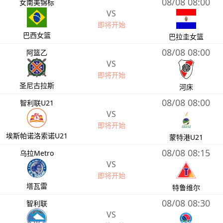
08/08 08:00
女南美锦标
VS
即将开始
巴西女篮
巴拉圭女篮
08/08 08:00
阿篮乙
VS
即将开始
圣尼古拉斯
河床
08/08 08:00
智利联U21
VS
即将开始
埃斯帕诺洛索诺U21
蒙特港U21
08/08 08:15
乌拉Metro
VS
即将开始
塔瓦雷
特鲁维尔
08/08 08:30
智利联
VS