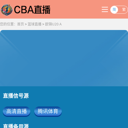
简
繁
您的位置：
首页
>
篮球直播
>
欧锦U20 A
直播信号源
高清直播
腾讯体育
直播备用源