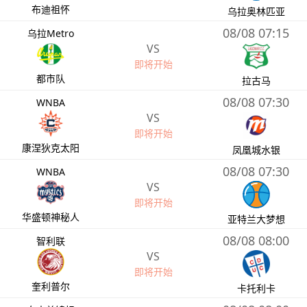
布迪祖怀
乌拉奥林匹亚
08/08 07:15
乌拉Metro
VS
即将开始
都市队
拉古马
08/08 07:30
WNBA
VS
即将开始
康涅狄克太阳
凤凰城水银
08/08 07:30
WNBA
VS
即将开始
华盛顿神秘人
亚特兰大梦想
08/08 08:00
智利联
VS
即将开始
奎利普尔
卡托利卡